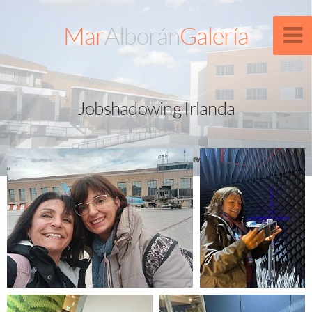
Mar
Alborán
Galería
Jobshadowing Irlanda