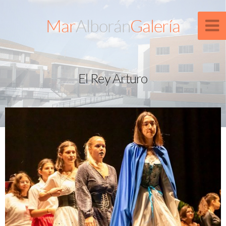
Mar
Alborán
Galería
El Rey Arturo